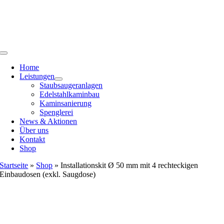
Zum
Inhalt
springen
Toggle
Navigation
Home
Leistungen
Staubsaugeranlagen
Edelstahlkaminbau
Kaminsanierung
Spenglerei
News & Aktionen
Über uns
Kontakt
Shop
Startseite
»
Shop
»
Installationskit Ø 50 mm mit 4 rechteckigen
Einbaudosen (exkl. Saugdose)