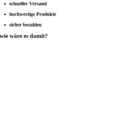
(exkl.
schneller Versand
Saugdose)
hochwertige Produkte
Menge
sicher bezahlen
wie wäre es damit?