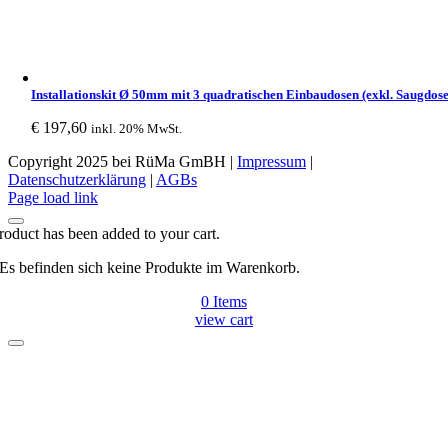
Installationskit Ø 50mm mit 3 quadratischen Einbaudosen (exkl. Saugdose
€
197,60
inkl. 20% MwSt.
Copyright 2025 bei RüMa GmBH |
Impressum
|
Datenschutzerklärung
|
AGBs
Facebook
Page load link
roduct has been added to your cart.
Es befinden sich keine Produkte im Warenkorb.
0
Items
view cart