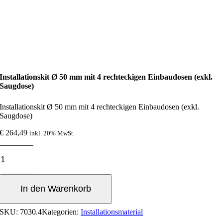
Installationskit Ø 50 mm mit 4 rechteckigen Einbaudosen (exkl.
Saugdose)
Installationskit Ø 50 mm mit 4 rechteckigen Einbaudosen (exkl.
Saugdose)
€
264,49
inkl. 20% MwSt.
Installationskit
Ø
50
mm
In den Warenkorb
mit
4
rechteckigen
SKU:
7030.4
Kategorien:
Installationsmaterial
Einbaudosen