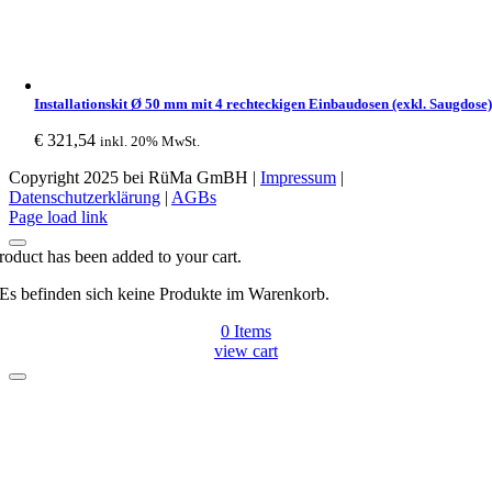
Installationskit Ø 50 mm mit 4 rechteckigen Einbaudosen (exkl. Saugdose
€
321,54
inkl. 20% MwSt.
Copyright 2025 bei RüMa GmBH |
Impressum
|
Datenschutzerklärung
|
AGBs
Facebook
Page load link
roduct has been added to your cart.
Es befinden sich keine Produkte im Warenkorb.
0
Items
view cart