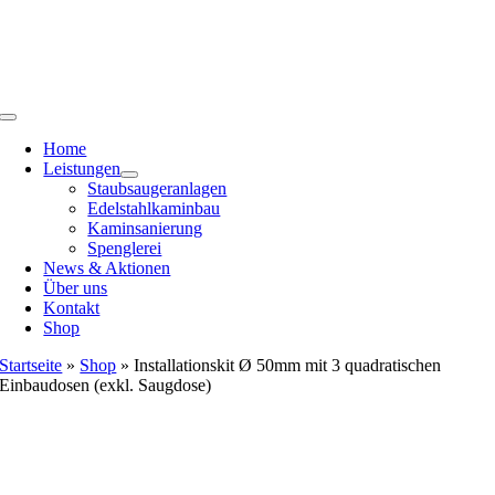
Zum
Inhalt
springen
Toggle
Navigation
Home
Leistungen
Staubsaugeranlagen
Edelstahlkaminbau
Kaminsanierung
Spenglerei
News & Aktionen
Über uns
Kontakt
Shop
Startseite
»
Shop
»
Installationskit Ø 50mm mit 3 quadratischen
Einbaudosen (exkl. Saugdose)