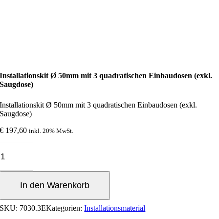
Installationskit Ø 50mm mit 3 quadratischen Einbaudosen (exkl.
Saugdose)
Installationskit Ø 50mm mit 3 quadratischen Einbaudosen (exkl.
Saugdose)
€
197,60
inkl. 20% MwSt.
Installationskit
Ø
50mm
mit
In den Warenkorb
3
quadratischen
Einbaudosen
SKU:
7030.3E
Kategorien:
Installationsmaterial
(exkl.