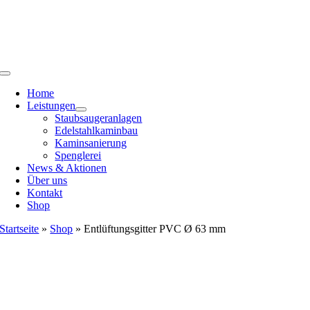
Zum
Inhalt
springen
Toggle
Navigation
Home
Leistungen
Staubsaugeranlagen
Edelstahlkaminbau
Kaminsanierung
Spenglerei
News & Aktionen
Über uns
Kontakt
Shop
Startseite
»
Shop
»
Entlüftungsgitter PVC Ø 63 mm