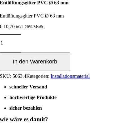
Entlüftungsgitter PVC Ø 63 mm
Entlüftungsgitter PVC Ø 63 mm
€
10,70
inkl. 20% MwSt.
Entlüftungsgitter
PVC
Ø
63
In den Warenkorb
mm
Menge
SKU:
5063.4
Kategorien:
Installationsmaterial
schneller Versand
hochwertige Produkte
sicher bezahlen
wie wäre es damit?