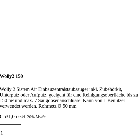
Wolly2 150
Wolly 2 Sistem Air Einbauzentralstaubsauger inkl. Zubehörkit,
Unterputz oder Aufputz, geeigent für eine Reinigungsoberfläche bis zu
150 m² und max. 7 Saugdosenanschlüsse. Kann von 1 Benutzer
verwendet werden. Rohrnetz Ø 50 mm.
€
531,05
inkl. 20% MwSt.
Wolly2
150