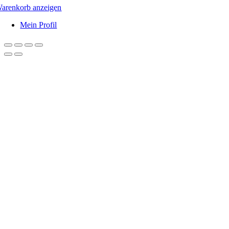
arenkorb anzeigen
Mein Profil
Nach
oben