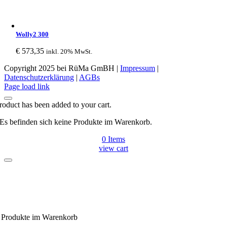
Wolly2 300
€
573,35
inkl. 20% MwSt.
Copyright 2025 bei RüMa GmBH |
Impressum
|
Datenschutzerklärung
|
AGBs
Facebook
Page load link
roduct has been added to your cart.
Es befinden sich keine Produkte im Warenkorb.
0
Items
view cart
Produkte
im Warenkorb