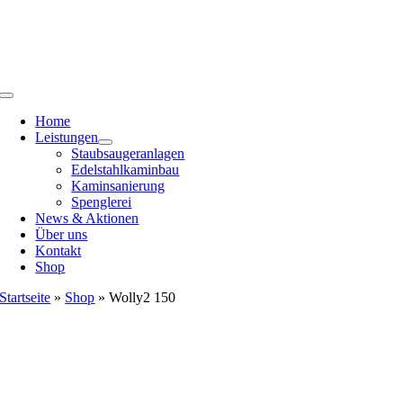
Zum
Inhalt
springen
Toggle
Navigation
Home
Leistungen
Staubsaugeranlagen
Edelstahlkaminbau
Kaminsanierung
Spenglerei
News & Aktionen
Über uns
Kontakt
Shop
Startseite
»
Shop
»
Wolly2 150