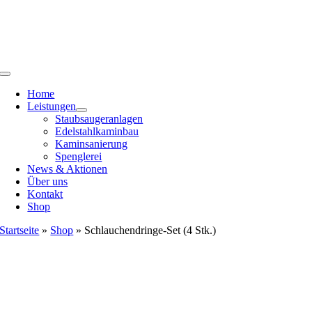
Zum
Inhalt
springen
Toggle
Navigation
Home
Leistungen
Staubsaugeranlagen
Edelstahlkaminbau
Kaminsanierung
Spenglerei
News & Aktionen
Über uns
Kontakt
Shop
Startseite
»
Shop
»
Schlauchendringe-Set (4 Stk.)