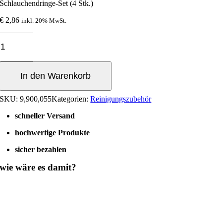
Schlauchendringe-Set (4 Stk.)
€
2,86
inkl. 20% MwSt.
Schlauchendringe-
Set
(4
Stk.)
In den Warenkorb
Menge
SKU:
9,900,055
Kategorien:
Reinigungszubehör
schneller Versand
hochwertige Produkte
sicher bezahlen
wie wäre es damit?