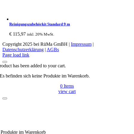
Reinigungszubehörkit Standard 9 m
€
115,97
inkl. 20% MwSt.
Copyright 2025 bei RüMa GmBH |
Impressum
|
Datenschutzerklärung
|
AGBs
Facebook
Page load link
roduct has been added to your cart.
Es befinden sich keine Produkte im Warenkorb.
0
Items
view cart
Produkte
im Warenkorb