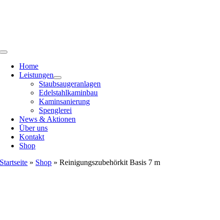
Zum
Inhalt
springen
Toggle
Navigation
Home
Leistungen
Staubsaugeranlagen
Edelstahlkaminbau
Kaminsanierung
Spenglerei
News & Aktionen
Über uns
Kontakt
Shop
Startseite
»
Shop
»
Reinigungszubehörkit Basis 7 m