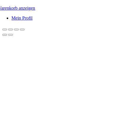
arenkorb anzeigen
Mein Profil
Nach
oben