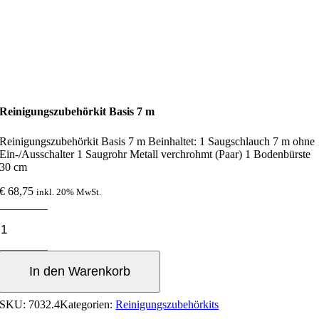
Reinigungszubehörkit Basis 7 m
Reinigungszubehörkit Basis 7 m Beinhaltet: 1 Saugschlauch 7 m ohne
Ein-/Ausschalter 1 Saugrohr Metall verchrohmt (Paar) 1 Bodenbürste
30 cm
€
68,75
inkl. 20% MwSt.
Reinigungszubehörkit
Basis
7
m
In den Warenkorb
Menge
SKU:
7032.4
Kategorien:
Reinigungszubehörkits