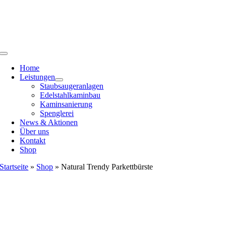
Zum
Inhalt
springen
Toggle
Navigation
Home
Leistungen
Staubsaugeranlagen
Edelstahlkaminbau
Kaminsanierung
Spenglerei
News & Aktionen
Über uns
Kontakt
Shop
Startseite
»
Shop
»
Natural Trendy Parkettbürste