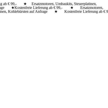
g ab € 99,- ★ Ersatzmotoren, Umbaukits, Steuerplatinen,
nfrage ★
Kostenfreie Lieferung ab € 99,- ★ Ersatzmotoren,
inen, Kohlebürsten auf Anfrage ★ Kostenfreie Lieferung ab € 9