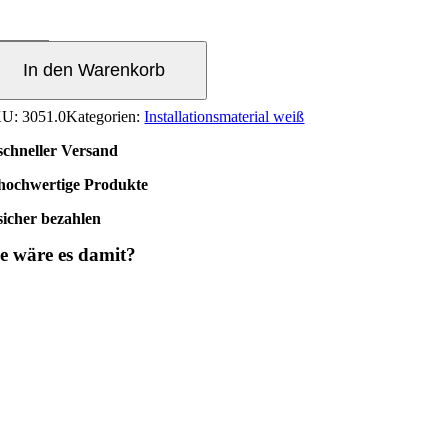
°
nen/Außen
In den Warenkorb
enge
KU:
3051.0
Kategorien:
Installationsmaterial weiß
schneller Versand
hochwertige Produkte
sicher bezahlen
e wäre es damit?