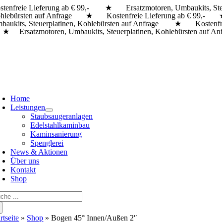
stenfreie Lieferung ab € 99,- ★ Ersatzmotoren, Umbaukits, Ste
Zum
hlebürsten auf Anfrage ★ Kostenfreie Lieferung ab € 99,- ★ 
Inhalt
baukits, Steuerplatinen, Kohlebürsten auf Anfrage ★ Kostenfre
springen
Ersatzmotoren, Umbaukits, Steuerplatinen, Kohlebürsten auf
oggle
avigation
Home
Leistungen
Staubsaugeranlagen
Edelstahlkaminbau
Kaminsanierung
Spenglerei
News & Aktionen
Über uns
Kontakt
Shop
che
ch:
rtseite
»
Shop
»
Bogen 45° Innen/Außen 2″