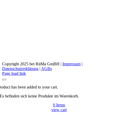
Copyright 2025 bei RüMa GmBH |
Impressum
|
Datenschutzerklärung
|
AGBs
Facebook
Page load link
roduct has been added to your cart.
Es befinden sich keine Produkte im Warenkorb.
0
Items
view cart