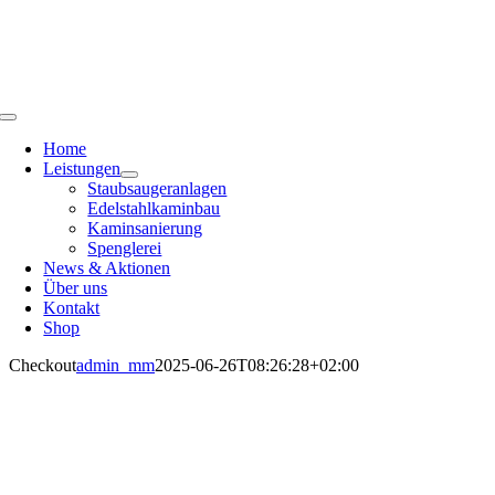
Zum
Inhalt
springen
Toggle
Navigation
Home
Leistungen
Staubsaugeranlagen
Edelstahlkaminbau
Kaminsanierung
Spenglerei
News & Aktionen
Über uns
Kontakt
Shop
Checkout
admin_mm
2025-06-26T08:26:28+02:00